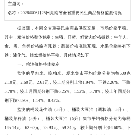
主题词：
名称：2026年06月25日湖南省全省重要民生商品价格监测情况
据监测，本周全省重要民生商品供应充足，市场价格平稳。
其中，粮油价格
整体稳定
；生猪、仔猪
、
鲜猪肉价格微跌；
牛羊肉、
禽、蛋、鱼类价格略有涨跌
；
蔬菜价格涨跌互现、水果价格略有下
跌
；液化气、蜂窝煤价格平稳。具体情况如下：
一、粮油价格
整体
稳定
监测的
早籼米、晚籼米、粳米集市平均价格分别为每
500
克
2.10
元、
2.60
元、
2.61
元，较上期分别上涨
1.94%
、下跌
2.26%
、下跌
5.78%
；
较
上月同期分别下跌
6.25%
、
1.52%
、
5.78%
；较上年同期分
别下跌
7.89%
、
1.14%
、
8.42%
。
监测的
桶装花生油（
5
升）、桶装大豆油（调和油、
5
升）、
桶装菜籽油（
5
升）、桶装大豆油（
5
升）集市平均价格分别为每桶
145.14
元、
62.60
元、
73.93
元、
59.24
元，较上期分别上涨
4.60%
、下