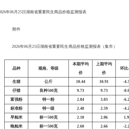
026
年
06
月
25
日湖南省重要民生商品价格监测报表
附件
2026
年
06
月
25
日湖南省重要民生商品价格监测报表（集
市
）
本期平均
上期平均
品
种
规格、等级
环比
价
价
生
猪
公斤
10.44
10.91
-4.
仔
猪
良种
500
克
9.73
9.73
-0.
富强粉
特一粉
2.84
3.03
-6.
标准粉
特一级
2.48
2.59
-4.
早籼米
标一
500
克
2.10
2.06
1.
晚籼米
标一
500
克
2.60
2.66
-2.