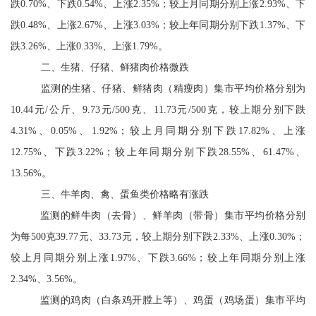
跌
0.70%
、下跌
0.54%
、上涨
2.35%
；较上月同期分别上涨
2.93%
、下
跌
0.48%
、上涨
2.67%
、上涨
3.03%
；较上年同期分别下跌
1.37%
、下
跌
3.26%
、上涨
0.33%
、上涨
1.79%
。
二、生猪、仔猪
、
鲜猪肉价格微跌
监测的生猪、仔猪、鲜猪肉（精瘦肉）集市平均价格分别为
10.44
元
/
公斤、
9.73
元
/500
克、
11.73
元
/500
克，较上期分别下跌
4.31%
、
0.05%
、
1.92%
；较上月同期分别下跌
17.82%
、上涨
12.75%
、下跌
3.22%
；较上年同期分别下跌
28.55%
、
61.47%
、
13.56%
。
三、牛羊肉、禽、蛋鱼类价格略有涨跌
监测的
鲜牛肉（去骨）、鲜羊肉（带骨）集市平均价格分别
为每
500
克
39.77
元、
33.73
元，较上期分别下跌
2.33%
、上涨
0.30%
；
较上月同期分别上涨
1.97%
、下跌
3.66%
；较上年同期分别上涨
2.34%
、
3.56%
。
监测的
鸡肉（白条鸡开膛上等）、鸡蛋（鸡场蛋）集市平均