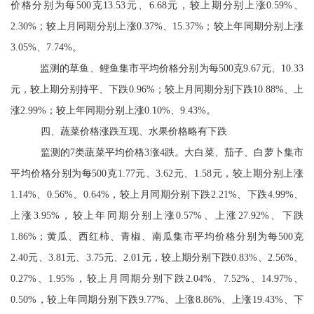
价格分别为每
500
克
13.53
元、
6.68
元，较上期分别上涨
0.59%
、
2.30%
；较上月同期分别上涨
0.37%
、
15.37%
；较上年同期分别上涨
3.05%
、
7.74%
。
监测的
草鱼、鲤鱼集市平均价格分别为每
500
克
9.67
元、
10.33
元，较上期分别持平、下跌
0.96%
；较上月同期分别下跌
10.88%
、上
涨
2.99%
；较上年同期分别上涨
0.10%
、
9.43%
。
四、蔬菜价格
涨跌互现
、水果价格
略有下跌
监测的
7
类蔬菜平均价格
3
涨
4
跌。
大白菜
、茄子、白萝卜
集市
平均价格分别为每
500
克
1.77
元
、
3.62
元
、
1.58
元，
较上期分别
上涨
1.14%
、
0.56%
、
0.64%
，
较上月同期分别
下跌
2.21%
、下跌
4.99%
、
上涨
3.95%
，
较上年同期分别
上涨
0.57%
、上涨
27.92%
、下跌
1.86%
；
黄瓜
、西红柿、青椒、南瓜
集市平均价格分别为每
500
克
2.40
元
、
3.81
元、
3.75
元、
2.01
元
，
较上期分别
下跌
0.83%
、
2.56%
、
0.27%
、
1.95%
，
较上月同期分别
下跌
2.04%
、
7.52%
、
14.97%
、
0.50%
，
较上年同期分别
下跌
9.77%
、上涨
8.86%
、上涨
19.43%
、
下