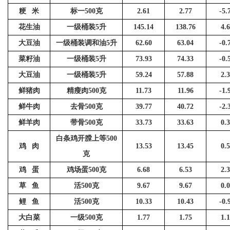
粳
米
标一
500
克
2.61
2.77
-5.
花生油
一级桶装
5
升
145.14
138.76
4.
大豆油
一级桶装调和油
5
升
62.60
63.04
-0.
菜籽油
一级桶装
5
升
73.93
74.33
-0.
大豆油
一级桶装
5
升
59.24
57.88
2.
鲜猪肉
精瘦肉
500
克
11.73
11.96
-1.
鲜牛肉
去骨
500
克
39.77
40.72
-2.
鲜羊肉
带骨
500
克
33.73
33.63
0.
白条鸡开膛上等
500
鸡
肉
13.53
13.45
0.
克
鸡
蛋
鸡场蛋
500
克
6.68
6.53
2.
草
鱼
活
500
克
9.67
9.67
0.
鲤
鱼
活
500
克
10.33
10.43
-0.
大白菜
一级
500
克
1.77
1.75
1.