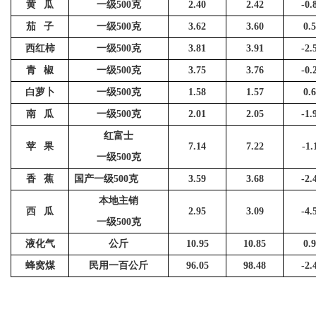
黄
瓜
一级
500
克
2.40
2.42
-0.
茄
子
一级
500
克
3.62
3.60
0.
西红柿
一级
500
克
3.81
3.91
-2.
青
椒
一级
500
克
3.75
3.76
-0.
白萝卜
一级
500
克
1.58
1.57
0.
南
瓜
一级
500
克
2.01
2.05
-1.
红富士
苹
果
7.14
7.22
-1.
一级
500
克
香
蕉
国产一级
500
克
3.59
3.68
-2.
本地主销
西
瓜
2.95
3.09
-4.
一级
500
克
液化气
公斤
10.95
10.85
0.
蜂窝煤
民用一百公斤
96.05
98.48
-2.