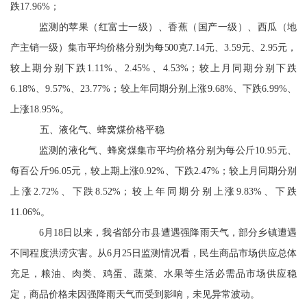
跌
17.96%
；
监测的苹果（红富士一级）、香蕉（国产一级）、西瓜（地
产主销一级）集市平均价格分别为每
500
克
7.14
元、
3.59
元、
2.95
元，
较上期分别
下跌
1.11%
、
2.45%
、
4.53%
；较上月同期分别
下跌
6.18%
、
9.57%
、
23.77%
；较上年同期分别上涨
9.68%
、
下跌
6.99%
、
上涨
18.95%
。
五、液化气、蜂窝煤价格平稳
监测的液化气、蜂窝煤集市平均价格分别为每公斤
10.95
元、
每百公斤
96.05
元，较上期
上涨
0.92%
、
下跌
2.47%
；较上月同期
分别
上涨
2.72%
、
下跌
8.52%
；较上年同期分别
上涨
9.83%
、
下跌
11.06%
。
6
月
18
日以来，我省部分市县遭遇强降雨天气
，
部分
乡镇遭遇
不同程度洪涝灾害
。
从
6
月
25
日监测情况看，民生商品市场供应总体
充足，粮油、肉类、鸡蛋、蔬菜、水果等生活必需品市场供应稳
定，商品价格未因强降雨天气而受到影响，未见异常波动。