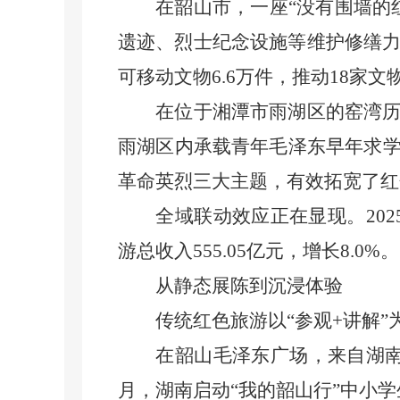
在韶山市，一座“没有围墙的红
遗迹、烈士纪念设施等维护修缮力
可移动文物6.6万件，推动18家
在位于湘潭市雨湖区的窑湾历史
雨湖区内承载青年毛泽东早年求
革命英烈三大主题，有效拓宽了红
全域联动效应正在显现。2025年
游总收入555.05亿元，增长8.0%。
从静态展陈到沉浸体验
传统红色旅游以“参观+讲解”为
在韶山毛泽东广场，来自湖南各地
月，湖南启动“我的韶山行”中小