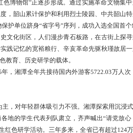
色博物馆”正逐步形成。通过实施革命文物集中
度，韶山累计保护和利用烈士陵园、中共韶山特
文物保护单位跻身“省字号”序列，成功入选全国首
文化街区，人们漫步青石板路，在古街上探寻
学实践记忆的宽裕粮行、辛亥革命先驱秋瑾故居一
色教育、历史研学的载体。
，湘潭全年共接待国内外游客5722.03万人次
主，对年轻群体吸引力不强。湘潭探索用沉浸式
的学生代表列队肃立，齐声喊出“请党放心，强
学生红色研学活动。三年多来，全省已有超过124