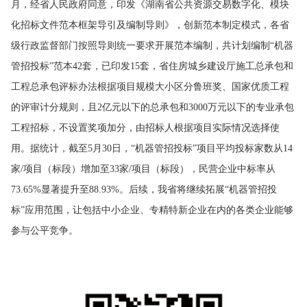
月，经省人民政府同意，印发《湖南省公共资源交易数字化、模块
化招标文件范本框架导引及编制导则》，创新范本制定模式，各省
级行政监督部门按照导则统一要求开展范本编制，共计划编制
“
机器
管招投标
”
范本
42
套，已印发
15
套，
省住房城乡建设厅施工总承包和
工程总承包评标办法根据项目规模大小区分鲁班奖、国家优质工程
的评审计分规则，且
2
亿元以下的总承包和
3000
万元以下的专业承包
工程招标，不设置奖项加分，由招标人根据项目实际情况选择使
用。据统计，截至
5
月
30
日，
“
机器管招投标
”
项目平均投标家数从
14
家
/
项目（标段）增加至
33
家
/
项目（标段），民营企业中标率从
73.65%
显著提升至
88.93%
。后续，我省将继续拓展
“
机器管招投
标
”
应用范围，让包括中小企业、专精特新企业在内的各类企业能够
参与公平竞争。