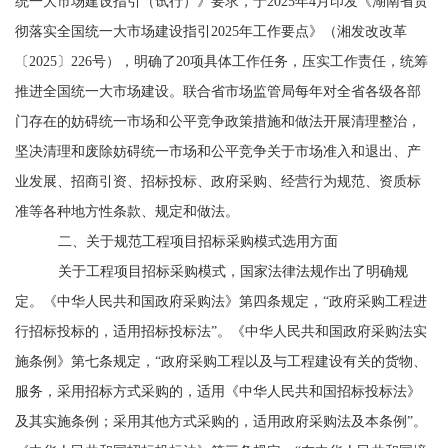
统一大市场建设指引（试行）》要求，于
2025
年
4
月印发《湖南省贯
彻落实全国统一大市场建设指引
2025
年工作要点》（湘发改改革
〔
2025
〕
226
号），明确了
20
项具体工作任务，压实工作责任，统筹
推进全国统一大市场建设。联合省市场监管局每年对全省各级各部
门存在的妨碍统一市场和公平竞争政策措施和做法开展清理整治，
坚决清理和废除妨碍统一市场和公平竞争关于市场准入和退出、产
业发展、招商引资、招标投标、政府采购、经营行为规范、资质标
准等各种地方性条款、规定和做法。
二、关于规范工程项目招标采购模式选用方面
关于工程项目招标采购模式，国家法律法规作出了明确规
定。《中华人民共和国政府采购法》第四条规定，
“
政府采购工程进
行招标投标的，适用招标投标法
”
。《中华人民共和国政府采购法实
施条例》第七条规定，
“
政府采购工程以及与工程建设有关的货物、
服务，采用招标方式采购的，适用《中华人民共和国招标投标法》
及其实施条例；采用其他方式采购的，适用政府采购法及本条例
”
。