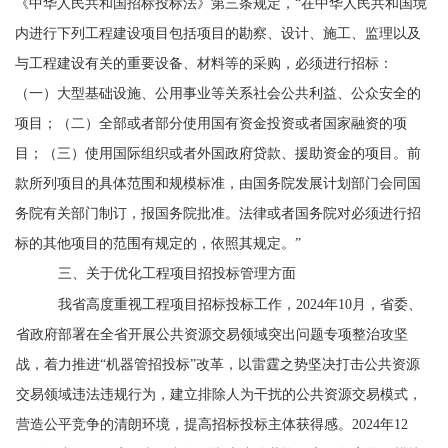
《中华人民共和国招标投标法》第三条规定，
“
在中华人民共和国境
内进行下列工程建设项目包括项目的勘察、设计、施工、监理以及
与工程建设有关的重要设备、材料等的采购，必须进行招标：
（一）大型基础设施、公用事业等关系社会公共利益、公众安全的
项目；（二）全部或者部分使用国有资金投资或者国家融资的项
目；（三）使用国际组织或者外国政府贷款、援助资金的项目。前
款所列项目的具体范围和规模标准，由国务院发展计划部门会同国
务院有关部门制订，报国务院批准。法律或者国务院对必须进行招
标的其他项目的范围有规定的，依照其规定。
”
三、关于优化工程项目招投标管理方面
我省高度重视工程项目招标投标工作，
2024
年
10
月，省委、
省政府部署在全省开展公共资源交易领域突出问题专项整治攻坚
战，着力推进
“
机器管招投标
”
改革，以雷霆之势坚决打击公共资源
交易领域违法违规行为，建立排除人为干扰的公共资源交易模式，
营造公平竞争的清朗环境，提高
招标投标主体
获得感。
2024
年
12