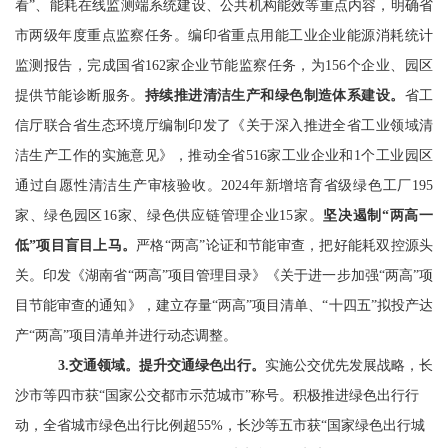
看”、能耗在线监测端系统建设、公共机构能效等重点内容，明确省
市两级年度重点监察任务。编印省重点用能工业企业能源消耗统计
监测报告，完成国省
162
家企业节能监察任务，为
156
个企业、园区
提供节能诊断服务。
持续推进清洁生产和绿色制造体系建设。
省工
信厅联合省生态环境厅编制印发了《关于深入推进全省工业领域清
洁生产工作的实施意见》，推动全省
516
家工业企业和
1
个工业园区
通过自愿性清洁生产审核验收。
2024
年新增培育省级绿色工厂
195
家、绿色园区
16
家、绿色供应链管理企业
15
家。
坚决遏制
“两高一
低”项目盲目上马。
严格
“两高”论证和节能审查，把好能耗双控源头
关。印发《湖南省“两高”项目管理目录》《关于进一步加强“两高”项
目节能审查的通知》，建立存量“两高”项目清单、“十四五”拟投产达
产“两高”项目清单并进行动态调整。
3.
交通领域。
提升交通绿色出行。
实施公交优先发展战略，长
沙市等四市获
“国家公交都市示范城市”称号。积极推进绿色出行行
动，全省城市绿色出行比例超
55%
，长沙等五市获“国家绿色出行城