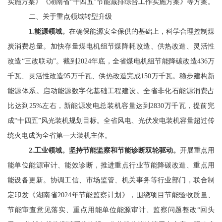
实施方案》《湖南省“十四五”节能减排综合工作实施方案》等方案。
二、关于重点领域转型升级
1.
能源领域。
在确保能源安全保供的基础上，科学合理控制煤
炭消费总量。加快存量煤电机组节煤降耗改造、供热改造、灵活性
改造
“三改联动”。截到
2024
年底，全省煤电机组节能降碳改造
436
万
千瓦、灵活性改造
95
万千瓦、供热改造完成
150
万千瓦。稳步建构新
能源体系。启动能源数字化基础工程建设。全省非化石能源消费占
比达到
25%
左右，新能源发电总装机容量达到
2830
万千瓦，提前完
成“十四五”风光装机规划目标。全省风电、光伏发电装机容量超过传
统火电成为全省第一大装机主体。
2.
工业领域。
坚持节能监察和节能诊断双轮驱动。
开展重点用
能单位能源审计、能效诊断，推进重点行业节能降碳改造、重点用
能设备更新。协调工信、市场监管、机关事务等行业部门，联合制
定印发《湖南省
2024
年节能监察计划》，围绕项目节能验收质量、
节能审查意见落实、重点用能单位能源审计、监察问题整改“回头