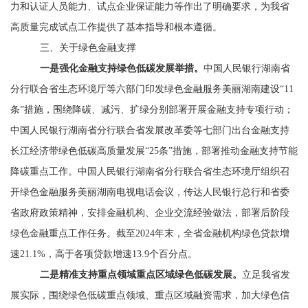
力和认证人员能力、试点企业保证能力等作出了明确要求，为我省
高质量完成试点工作提供了基本指导和根本遵循。
三、关于绿色金融支撑
一是强化金融支持绿色低碳发展举措。
中国人民银行湖南省
分行
联合省生态环境厅等六部门印发绿色金融服务美丽湖南建设
“
11
条”措施，围绕降碳、减污、扩绿分别部署开展金融支持专项行动；
中国人民银行湖南省分行
联合省发展改革
委等七部门出台金融支持
长江经济带绿色低碳高质量发展
“
25
条”措施，部署推动金融支持节能
降碳重点工作。
中国人民银行湖南省分行
联合省生态环境厅组织召
开绿色金融服务美丽湖南电视电话会议，传达人民银行总行和省委
省政府政策精神，安排金融机构、企业交流经验做法，部署后阶段
绿色金融重点工作任务。截至
2024
年末，全省金融机构绿色贷款增
速
21.1%
，高于各项贷款增速
13.9
个百分点。
二是精准支持重点领域重点区域绿色低碳发展。
立足我省发
展实际，围绕绿色低碳重点领域、重点区域融资需求，加大绿色信