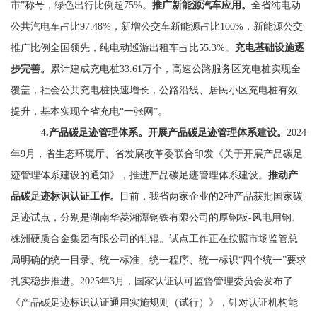
市”称号，绿色出行比例超
75%
。
推广新能源汽车应用。
全省纯电动
公共汽电车占比
97.48%
，新增公交车新能源占比
100%
，新能源公交
推广比例全国领先，纯电动巡游出租车占比
55.3%
。
充电基础设施逐
步完善。
累计建成充电桩
33.61
万个，高速公路服务区充电桩实现全
覆盖，社会公共充电桩快速增长，公路沿线、居民小区充电桩有效
提升，基本实现全省充电“一张网”。
4.
产品碳足迹管理体系。
开展产品碳足迹管理体系建设。
2024
年
9
月，省生态环境厅、省发展改革委联合印发《关于开展产品碳足
迹管理体系建设的通知》，推进产品碳足迹管理体系建设。
推动产
品碳足迹标识认证工作。
目前，我省两家企业的
2
种产品获批国家碳
足迹试点，分别是湖南华菱湘潭钢铁有限公司的厚钢板
-
风电用钢、
株洲硬质合金集团有限公司的轧辊。试点工作正在按照市场监管总
局明确的统一目录、统一标准、统一程序、统一标识“四个统一”要求
扎实稳步推进。
2025
年
3
月，国家认证认可监督管理委员会发布了
《产品碳足迹标识认证通用实施规则（试行）》，针对认证机构能