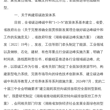
划、聚焦重点领域、金融支持和试点示范，全面推进绿色低碳转
型。
一、关于构建双碳政策体系
目前，全省碳达峰碳中和
“
1+1+N
”政策体系基本建立，省委、
省政府出台
《关于完整准确全面贯彻新发展理念做好碳达峰碳中和
工作的实施意见》，
省政府印发
《湖南省碳达峰实施方案》（湘政
发〔
2022
〕
19
号）
。
发改、工信等部门牵头制定了能源、工业领域
以及钢铁、石化、建材、有色等重点行业碳达峰实施方案，明确了
时间表、路线图和责任书
，积极稳妥推进各行业领域碳达峰
。此
外，
以双碳工作为引领，省有关部门制定了全面加强资源节约、构
建新型电力系统、完善市场导向的绿色技术创新体系、建立碳达峰
碳中和高等教育人才培养体系等系列措施方案。
2024
年
7
月，党的二
十届三中全会明确要求“建立能耗双控向碳排放双控全面转型新机
制”。我委研究制定《湖南省推动能耗双控转向碳排放双控工作方
案》，会同相关部门印发《湖南省加快经济社会发展全面绿色转型