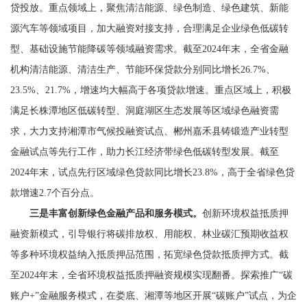
贷投放。重点领域上，聚焦清洁能
源、绿色制造、绿色建筑、新能
源汽车等领域项目，加大融资对接支持，合理满足企业绿色低碳转
型、基础设施节能降碳等领域融资需求。截至
2024
年末，全省金融
机构清洁能源、清洁生产、节能环保贷款分别同比增长
26.7%
、
23.5%
、
21.7%
，增速均大幅高于各项贷款增速。重点区域上，积极
满足长株潭地区低碳转型、洞庭湖区生态发展等区域绿色融资需
求，大力支持湘潭市气候投融资试点、郴州嘉禾县铸锻造产业转型
金融试点等先行工作，助力长江经济带绿色低碳转型发展。截至
2024
年末，试点先行区域绿色贷款同比增长
23.8%
，高于全省绿色贷
款增速
2.7
个百分点。
三是丰富创新绿色金融产品和服务模式。
创新环境权益抵质押
融资新模式，引导银行将碳排放权、用能权、林业碳汇预期收益权
等多种环境权益纳入抵质押品范围，拓宽绿色贷款抵质押方式。截
至
2024
年末，全省环境权益抵质押融资规模实现翻番。探索推广“碳
账户
+
”金融服务模式，在娄底、湘潭等地区开展“碳账户”试点，为企