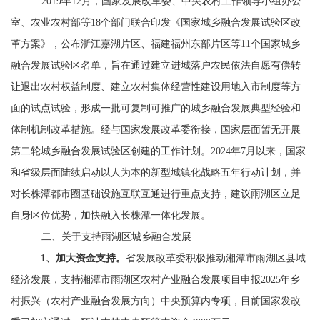
2019
年
12
月，国家发展改革委、中央农村工作领导小组办公
室、农业农村部等
18
个部门联合印发《国家城乡融合发展试验区改
革方案》，公布浙江嘉湖片区、福建福州东部片区等
11
个国家城乡
融合发展试验区名单，旨在通过建立进城落户农民依法自愿有偿转
让退出农村权益制度、建立农村集体经营性建设用地入市制度等方
面的试点试验，形成一批可复制可推广的城乡融合发展典型经验和
体制机制改革措施。经与国家发展改革委衔接，国家层面暂无开展
第二轮城乡融合发展试验区创建的工作计划。
2024
年
7
月以来，国家
和省级层面陆续启动以人为本的新型城镇化战略五年行动计划，并
对长株潭都市圈基础设施互联互通进行重点支持，建议雨湖区立足
自身区位优势，加快融入长株潭一体化发展。
二、关于支持雨湖区城乡融合发展
1
、加大资金支持。
省发展改革委积极推动湘潭市雨湖区县域
经济发展，支持湘潭市雨湖区农村产业融合发展项目申报
2025
年乡
村振兴（农村产业融合发展方向）中央预算内专项，目前国家发改