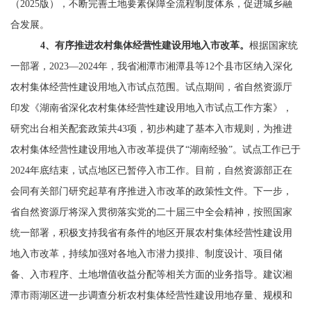
（
2025
版），不断完善土地要素保障全流程制度体系，促进城乡融
合发展。
4
、有序推进农村集体经营性建设用地入市改革。
根据国家统
一部署，
2023—2024
年，我省湘潭市湘潭县等
12
个县市区纳入深化
农村集体经营性建设用地入市试点范围。试点期间，省自然资源厅
印发《湖南省深化农村集体经营性建设用地入市试点工作方案》，
研究出台相关配套政策共
43
项，初步构建了基本入市规则，为推进
农村集体经营性建设用地入市改革提供了
“
湖南经验
”
。试点工作已于
2024
年底结束，试点地区已暂停入市工作。目前，自然资源部正在
会同有关部门研究起草有序推进入市改革的政策性文件。下一步，
省自然资源厅将深入贯彻落实党的二十届三中全会精神，按照国家
统一部署，积极支持我省有条件的地区开展农村集体经营性建设用
地入市改革，持续加强对各地入市潜力摸排、制度设计、项目储
备、入市程序、土地增值收益分配等相关方面的业务指导。建议湘
潭市雨湖区进一步调查分析农村集体经营性建设用地存量、规模和