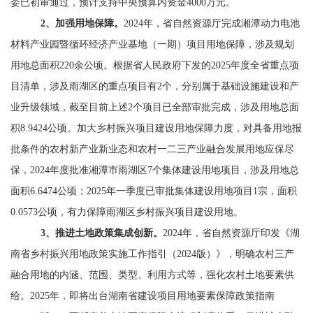
委已初审通过，预计支持中央预算内资金
4000
万元。
2
、加强用地保障。
2024
年，省自然资源厅完成湘潭动力电池
材料产业园暨循环经济产业基地（一期）项目用地保障，涉及规划
用地总面积
220
余公顷。根据省人民政府下发的
2025
年度全省重点项
目清单，涉及雨湖区的重点项目有
2
个，分别属于基础设施建设和产
业升级领域，截至目前上述
2
个项目已全部审批完成，涉及用地总面
积
8.9424
公顷。加大乡村振兴项目建设用地保障力度，对具备用地报
批条件的农村新产业新业态和农村一二三产业融合发展用地应保尽
保，
2024
年度批准湘潭市雨湖区
7
个集体建设用地项目，涉及用地总
面积
6.6474
公顷；
2025
年一季度已审批集体建设用地项目
1
宗，面积
0.0573
公顷，有力保障雨湖区乡村振兴项目建设用地。
3
、推进土地政策集成创新。
2024
年，省自然资源厅印发《湖
南省乡村振兴用地政策实施工作指引（
2024
版）》，明确农村三产
融合用地的内涵、范围、类型、利用方式等，强化农村土地要素供
给。
2025
年，即将出台湖南省建设项目用地要素保障政策指南