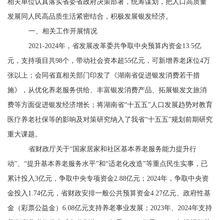
相关单位认真落实省委省政府决策部署，统筹谋划，把人口高质量
发展同人民高品质生活紧密结合，积极发展银发经济。
一、相关工作开展情况
2021-2024
年，省发展改革委共争取中央预算内资金
13.5
亿
元，支持项目共
98
个，带动社会资本超
55
亿元，可新增养老床位
4
万
张以上；会同省直相关部门印发了《湖南省促进银发消费若干措
施》，从优化养老服务供给、丰富银发消费产品、拓展银发文旅消
费等方面促进银发经济增长；将湖南省
“
十五五
”
人口发展趋势对教育
医疗养老社保等的影响及对策研究纳入了我省
“
十五五
”
规划前期研究
重大课题。
省财政厅关于
“
国家居家和社区基本养老服务能力提升行
动
”
、
“
提升基本养老服务水平
”
和
“
适老化改造
”
等重点民生实事，已
累计投入
3
亿元，争取中央专项资金
2.88
亿元；
2024
年，争取中央资
金投入
1.74
亿元，省财政安排一般公共预算资金
4.27
亿元、政府性基
金（彩票公益金）
6.08
亿元支持养老事业发展；
2023
年、
2024
年支持