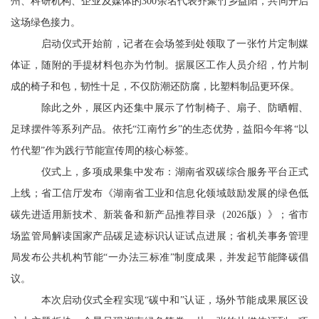
州、科研机构、企业及媒体的300余名代表齐聚竹乡益阳，共同开启
这场绿色接力。
启动仪式开始前，记者在会场签到处领取了一张竹片定制媒
体证，随附的手提材料包亦为竹制。据展区工作人员介绍，竹片制
成的椅子和包，韧性十足，不仅防潮还防腐，比塑料制品更环保。
除此之外，展区内还集中展示了竹制椅子、扇子、防晒帽、
足球摆件等系列产品。依托“江南竹乡”的生态优势，益阳今年将“以
竹代塑”作为践行节能宣传周的核心标签。
仪式上，多项成果集中发布：湖南省双碳综合服务平台正式
上线；省工信厅发布《湖南省工业和信息化领域鼓励发展的绿色低
碳先进适用新技术、新装备和新产品推荐目录（2026版）》；省市
场监管局解读国家产品碳足迹标识认证试点进展；省机关事务管理
局发布公共机构节能“一办法三标准”制度成果，并发起节能降碳倡
议。
本次启动仪式全程实现“碳中和”认证，场外节能成果展区设