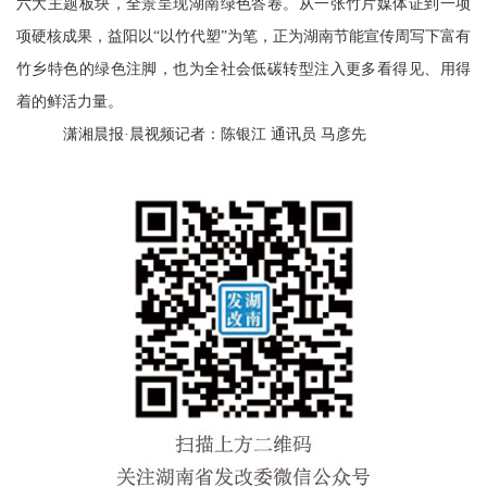
六大主题板块，全景呈现湖南绿色答卷。从一张竹片媒体证到一项
项硬核成果，益阳以“以竹代塑”为笔，正为湖南节能宣传周写下富有
竹乡特色的绿色注脚，也为全社会低碳转型注入更多看得见、用得
着的鲜活力量。
潇湘晨报·晨视频记者：陈银江 通讯员 马彦先