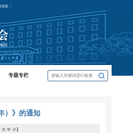
碍浏览
|
专题专栏
5年）》的通知
：
大
中
小
】