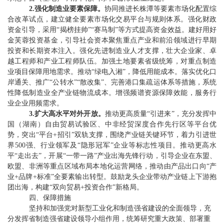
2.
强化制造业要素
保障。
协同推进长株潭等要素市场化配置综
合改革试点，建立健全要素市场化交易平台与规则体系。强化财政
资金引导，采用
“
揭榜挂帅
”“
赛马制
”
等方式提高资金效益。建好用好
金芙蓉投资基金，引导社会资本聚焦重点产业和前沿领域进行早期
投资和长期资本注入。强化先进制造业人才支撑，壮大企业家、卓
越工程师和产业工程师队伍。加强土地要素省级统筹，对重点制造
业项目保障用地
需求
。推动
“
绿电入湘
”
，降低用能成本。落实优化口
岸通关、推广
“
公转水
”“
散改集
”
、完善港口集疏运体系等措施，系统
性降低制造业全产业链物流成本。增强频谱资源保障效能，服务行
业企业用频需求
。
3.
扩大高水平对外开放。
推动更高质量
“
引进来
”
，充分发挥中
国（湖南）自
由
贸
易
试验区、中非经贸深度合作先行区等平台优
势，突出
“
平台
+
招引
”
双轨支撑，围绕产业链关键环节，着力引进世
界
500
强、行业领军及
“
隐形冠军
”
企业等标志性项目。推动更高水
平
“
走出去
”
，开展
“
一带一路
”
产业出海先锋行动，引导企业在东盟、
欧盟、非洲等重点区域布局本地化运营网络，推动由产品出口向
“
产
业
+
品牌
+
标准
”
全要素输出转型。鼓励龙头企业带动产业链上下游抱
团出海，构建
“
双向贸易
+
投资合作
”
新格局。
四、
保障措施
坚持和加强党
对新型工业化和制造强省建设
的全面领导，充
分发挥省制造强省建设领导小组作用，统筹研究重大政策、部署重