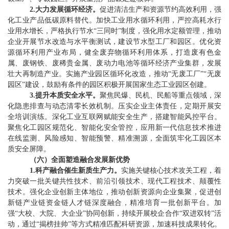
2.
大力发展循环经济。
促进清洁生产和资源节约高效利用，强
化工业产品低碳原料替代。加快工业用水循环利用，严控高耗水行
业用水增长，严格执行节水
“
三同时
”
制度，强化用水定额管理，推动
企业开展节水改造与水平衡测试，建设节水型工厂和园区。优化资
源循环利用产业布局，健全废弃物循环利用体系，打造废有色金
属、废钢铁、废稀贵金属、废动力电池等循环经济产业集群
，
发展
壮大再制造产业。实施产业园区循环化改造，推动
“
无废工厂
”“
无废
园区
”
建设
，
鼓励有条件的园区
积极
开展国家生态工业园区创建
。
3.
提升本质安全水平。
聚焦民爆、民机
、
民船等重点领域，深
化隐患排查与动态清零长效机制。压实企业主体责任，定期开展安
全培训演练。深化工业互联网赋能安全生产，搭建智能风控平台。
聚焦化工园区规范化、智能化安全管控，应用新一代信息技术推进
在线监测、风险感知、智能预警、精准溯源，全面筑牢化工园区本
质安全屏障
。
（
六
）
全面塑造融合
发展新优势
1.
科产融合催生新质生产力。
实施关键核心技术攻关工程，着
力突破一批关键共性技术、前沿引领技术、现代工程技术、颠覆性
技术。强化企业创新主体地位，推动创新资源向企业集聚，促进创
新链产业链资金链人才链深度融合，精准培育一批创新平台。加
强
“
大校、大院、大企业
”
协同创新，持续开展校企合作
“
双进双转
”
活
动，通过
“
揭榜挂帅
”
等方式精准匹配科研资源，加速科技成果转化。