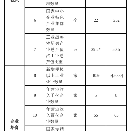
优化
群数量
国家中小
企业特色
6
个
22
≥
32
产业集群
数量
工业战略
性新兴产
7
业总产值
%
29.2*
30.5
占工业总
产值比重
新增规模
8
以上工业
家
1009
≥
[3000]
企业数量
年营业收
9
入千亿企
家
5
8
业数量
年营业收
10
入百亿企
家
55
65
企业
业数量
培育
国家专精