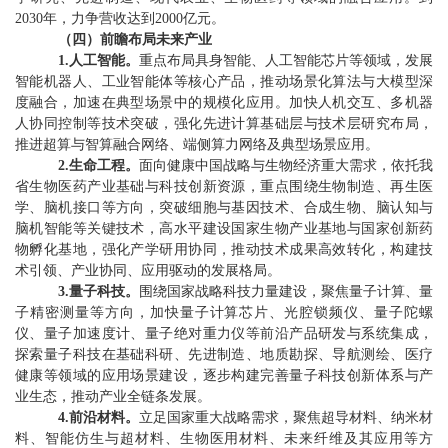
2030
年，力争营收
达到
2000
亿元。
（
四
）
前瞻布局未来产业
1.
人工智能
。
重点布局具身智能、人工智能芯片等领域，发展
智能机器人、工业智能体等核心产品，推动场景化算法与大模型深
度融合，加速在典型场景中的规模化应用。加快人机交互、多机器
人协同控制等技术突破，强化先进计算基础层与技术层研究布局，
推进超算与智算融合网络、端侧算力网络及典型场景应用。
2.
生命工程。
面向健康中国战略与生物经济重大需求，依托我
省生物医药产业基础与科技创新资源，重点围绕生物制造、再生医
学、脑机接口等方向，突破细胞与基因技术、合成生物、脑认知与
脑机智能等关键技术，高水平建设国家生物产业基地与国家创新药
物孵化基地，强化产学研用协同，推动技术成果高效转化，构建技
术引领、产业协同、应用驱动的发展格局。
3.
量子科技
。
围绕国家战略科技力量建设，聚焦量子计算、量
子精密测量等方向，加快量子计算芯片、光腔锁频仪、量子陀螺
仪、量子加速度计、量子绝对重力仪等前沿产品研发与系统集成，
探索量子科技在基础科研、先进制造、地质勘探、导航测绘、医疗
健康等领域的应用场景建设，逐步构建完善量子科技创新体系与产
业生态，推动产业全链条发展。
4.
前沿材料
。
立足国家重大战略需求，聚焦超导材料、纳米材
料、智能仿生与超材料、生物医用材料
、未来纤维及其应用
等方