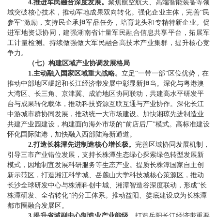
4.
推进军民融合深度发展。
聚焦航空航天、高端智能装备等领
域突破核心技术，推动军地成果双向转化。强化企业主体，完善
“
民
参军
”
激励，支持民企承担军品任务，培育龙头和专精特新企业。促
进军地资源协同，建强湖南省计量军民融合信息共享平台，拓展军
工计量检测。持续做强做大军民融合高技术产业集群，提升核心竞
争力。
（
七
）
构建区域产业协调发展格局
1.
主动融入国家区域重大战略。
立足
“
一带一部
”
区位优势，在
推动中部地区崛起和长江经济带发展中彰显新担当。深化与粤港澳
大湾区、长三角、京津冀、成渝地区协同联动，共建高水平研发平
台与成果转化载体，推动科技资源互联互通与产业协作。深化长江
中游城市群协同发展，推动统一大市场建设。加快湘琼先进制造业
共建产业园建设，构建面向海外市场的
“
前店后厂
”
模式。高标准建设
怀化国际陆港，加快融入西部陆海新通道。
2.
打造长株潭先进制造
核心
增长极。
完善区域协同发展机制，
引导三市产业错位发展，支持长株潭生态绿心探索绿色转型发展新
模式
，因地制宜发展科研服务等生态产业
。提质长株潭国家自主创
新示范区，打造湘江科学城、岳麓山大学科技城核心策源区，推动
长沙全球研发中心与株洲科创中城、湘潭智造谷深度联动，形成
“
长
株潭研发、全省转化
”
的分工体系。推动益阳、娄底建设成为长株潭
都市圈融合发展区。
3.
提升省域副中心制造业产业能级。
打造岳阳长江经济带重要