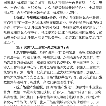
国家北斗规模应用试点城市，鼓励各市州结合自身禀赋，在公共安
全、交通运输、自然资源、大众消费等领域开展特色化、全场景应
用示范，合力打造全国领先的北斗规模应用示范区。
3.
强化北斗规模应用国际合作。
依托北斗应用国际合作联盟，
重点拓展与
“
一带一路
”
沿线国家在精准农业、交通运输等领域的项目
合作，打造一批
“
北斗出海
”
标志性项目，争取国家在湘布局建设北斗
规模应用国际合作中心。持续提档升级北斗规模应用国际峰会，鼓
励在海外建设北斗技术培训与服务中心，促进常态化国际交流与产
业合作。
（
四
）
实施
“
人工智能
+
先进制造
”
行动
1.
筑牢数字底座。
坚持
“
四算一体
”
协同发展，高标准建设省算
力调度平台，打造长株潭、郴州东江湖
、
永州潇湘等算力集群。布
局先进算力基础设施，建强国家超算长沙中心、中南智算中心、长
沙人工智能创新中心等，提升全省智能算力占比。实施人工智能大
模型培育计划，培育一批高质量的工业大模型和智能体，加强人工
智能大模型备案等安全监管。开展
“
模数共振
”
行动，建设高质量行业
数据集与语料库，构建统一高效的数据管理体系
。
2.
提升智能产业能级。
推动
“
智能产业化
”
，加强对中小企业在
算力、数据、场景等方面的扶持。扩容
“
人工智能
+”
科创平台，围绕
具身智能、脑机接口、科学智能等领域组建创新联合体，推动技术
转化与产品迭代，培育一批人工智能领域省级制造业创新中心。支