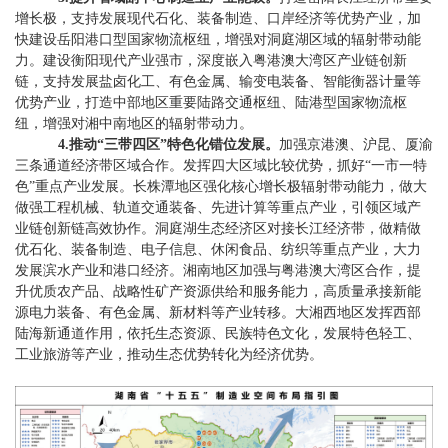
增长极，
支持发展
现代石化、装备制造
、口岸经济等优势
产业
，加
快建设岳阳港口型国家物流枢纽，
增强对洞庭湖区域的辐射带动能
力。建设衡阳现代产业强市，
深度
嵌入粤港澳大湾区产业链创新
链，
支持发展
盐卤化工
、
有色金属
、
输变电装备
、
智能衡器计量
等
优势
产业，打造中部地区重要陆路交通枢纽、陆港型国家物流枢
纽，增强对湘中南地区的辐射带动力
。
4.
推动
“
三带四区
”
特色化错位发展。
加强京港澳、沪昆、厦渝
三条通道经济带区域合作。发挥四大区域比较优势，抓好
“
一市一特
色
”
重点产业发展。长株潭地区强化核心增长极辐射带动能力
，做大
做强工程机械、轨道交通装备、先进计算等重点产业，引领区域产
业链创新链高效协作。
洞庭湖生态经济区对接长江经济带，
做精做
优石化、
装备制造、
电子信息、休闲
食品、纺织
等重点产业，大力
发展
滨水产业
和
港口经济
。
湘南地区加强与粤港澳大湾区合作，
提
升优质农产品、
战略性矿产资源
供给和服务能力，高质量承接新能
源电力装备、有色金属、新材料等产业转移。
大湘西地区发挥西部
陆海新通道作用
，依托
生态资源、民族特色文化，
发展特色轻工、
工业旅游
等产业，
推动生态优势转化为经济优势。