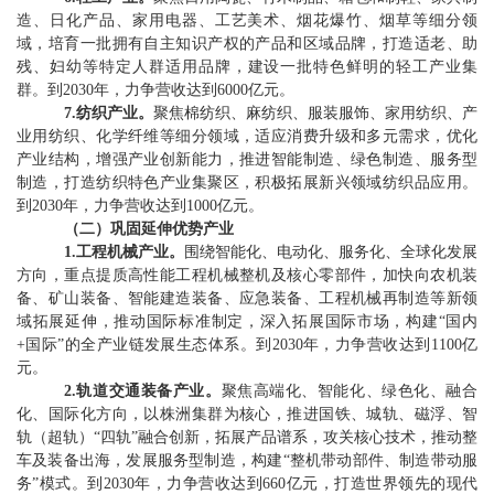
造、日化产品、家用电器、工艺美术、烟花爆竹、烟草等细分领
域，培育一批拥有自主知识产权的
产品
和区域品牌，打造适老
、
助
残
、
妇幼
等
特定人群适用品牌，建设一批特色鲜明的轻工产业集
群。到
2030
年，
力争营收
达到
6000
亿元。
7.
纺织产业
。
聚焦棉纺织、麻纺织、服装服饰、家用纺织、产
业用纺织、化学纤维
等
细分领域，
适应消费升级和多元需求，
优化
产业结构，增强产业创新能力，推进智能制造、绿色制造、服务型
制造，
打造纺织特色产业集聚区，
积极拓展新兴领域纺织品应用。
到
2030
年，
力争营收
达到
100
0
亿元。
（
二
）
巩固延伸优势产业
1.
工程机械产业
。
围绕智能化、电动化、服务化、全球化发展
方向，重点提质高性能工程机械整机及核心零部件，加快向农机装
备、矿山装备、智能建造装备、应急装备、工程机械再制造等新领
域拓展延伸，推动国际标准制定，深入拓展国际市场，构建“国内
+
国际”的全产业链发展生态体系。到
2030
年，
力争营收
达到
1100
亿
元
。
2.
轨道交通装备产业
。
聚焦高端化、智能化、绿色化、融合
化、国际化方向，以株洲集群为核心，推进国铁、城轨、磁浮、智
轨（超轨）
“
四轨
”
融合创新，拓展产品谱系，攻关核心技术，推动整
车及装备出海，发展服务型制造，构建
“
整机带动部件、制造带动服
务
”
模式。到
2030
年，
力争营收
达到
660
亿元，
打造世界领先的现代