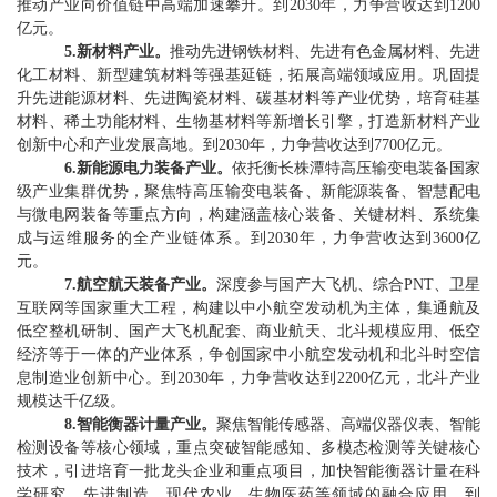
推动产业向价值链中高端加速攀升。到
2030
年，力争营收达到
1200
亿元
。
5.
新材料产业。
推动先进钢铁材料、先进有色金属材料、先进
化工材料、新型建筑材料等强基延链，拓展高端领域应用
。
巩固提
升先进能源材料、先进陶瓷材料、碳基材料等产业优势，培育硅基
材料、稀土功能材料、生物基材料等新增长引擎，打造新材料产业
创新中心和产业发展高地。到
2030
年，力争营收达到
7700
亿元。
6.
新能源电
力
装备产业
。
依托衡长株潭特高压输变电装备国家
级产业集群优势，聚焦特高压输变电装备、新能源装备、智慧配电
与微电网装备等重点方向，构建涵盖核心装备、关键材料、系统集
成与运维服务的全产业链体系。到
2030
年，
力争营收
达到
3600
亿
元。
7.
航空航天装备产业
。
深度参与国产大飞机、综合
PNT
、卫星
互联网等国家重大工程，构建以中小航空发动机为主体，集通航及
低空整机研制、国产大飞机配套、商业航天、北斗规模应用、低空
经济等于一体的产业体系，争创国家中小航空发动机和北斗时空信
息制造业创新中心。到
2030
年，力争营收
达到
2200
亿元，北斗产业
规模达千亿级。
8.
智能衡器计量产业
。
聚焦智能传感器、高端仪器仪表、智能
检测设备等核心领域，重点突破智能感知、多模态检测等关键核心
技术，引进培育一批龙头企业和重点项目，加快智能衡器计量在科
学研究、先进制造、现代农业、生物医药等领域的融合应用。到