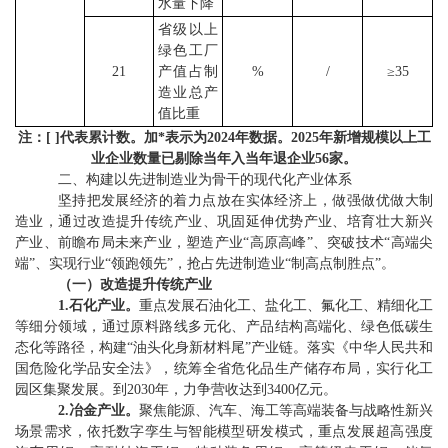
水量
下降
省级以上
绿色工厂
21
产值占制
%
/
≥
35
造业总产
值比重
注：
[ ]
代表累计数。加
*
表示为
2024
年数据。
2025
年新增规模以上工
业企业数量已剔除当年入当年退企业
56
家。
二、
构建以先进制造业为骨干的现代化产业体系
坚持把发展经济的着力点放在实体经济上，
做强做优做大制
造业，通过改造
提升传统产业
、
巩固延伸优势产业
、
培育壮大新兴
产业
、
前瞻布局未来产业，塑造产业
“
高原高峰
”
、突破技术
“
高端尖
端
”
、实现行业
“
领跑领先
”
，抢占先进制造业
“
制高点制胜点
”
。
（
一
）改造
提升传统产业
1.
石化产业
。
重点发展石油化工、盐化工、氟化工、精细化工
等细分领域，通过原料路线多元化、产品结构高端化、绿色低碳生
态化等路径，构建
“
油头化身新材料尾
”
产业链。落实《中华人民共和
国危险化学品安全法》，统筹全省危化品生产储存布局，实行化工
园区集聚发展。到
2030
年，力争营收达到
3400
亿元。
2.
冶金产业
。
聚焦能源、汽车、海工等高端装备与战略性新兴
场景需求，依托数字孪生与智能模型研发模式，重点发展超高强度