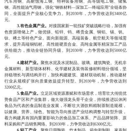
汽车用钢、高耐蚀海工钢、特种装备用钢、高等级电工钢、储氢
钢、高性能油气用钢，强化
“
钢铁材料
—
深加工
—
终端应用
”
全链条协
同，全面提升产业核心竞争力。到
2030
年，力争营收达到
3400
亿
元。
3.
有色金属产业。
对接国家新一轮找矿突破战略行动，加强有
色资源增储上产，做优锑、铅锌、钨、稀贵金属、铜铝、锡、钒、
钛、稀土等特色产业。面向新能源、高端装备、航空航天等领域需
求，提升高端铜铝材、高性能硬质合金、高纯金属等精深加工产品
供给能力，推动全链协同升级。到
2030
年，
力争营收
达到
5000
亿
元。
4.
建材产业。
聚焦水泥及水泥制品、玻璃、建筑陶瓷、无机非
金属材料、新型墙体材料、化学建材及装饰装修材料细分领域，坚
持稳增长与调结构并行，加快构建建筑、建材联动机制，推动建材
行业从规模扩张向质量效益提升转型。到
2030
年，
力争营收
达到
3200
亿元。
5.
食品产业
。
立足区域资源禀赋和市场需求，培育壮大传统优
势食品产区和产业集群，做大做强龙头骨干企业，持续推进以休闲
食品为代表的食品制造业发展，不断壮大酒饮料精制茶制造规模，
以健康、营养、绿色、智能为导向推进产业结构调整与转型升级，
着力构建具有国内重要影响力的食品加工体系、产品品牌矩阵、原
料采购和产品销售网络。到
2030
年，力争营收达到
6300
亿元
。
6.
轻工产业
。
聚焦日用陶瓷、竹木制品、箱包和制鞋、家具制