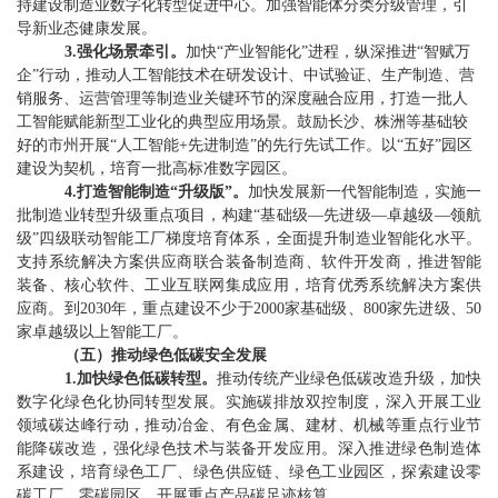
持建设制造业数字化转型促进中心。加强智能体分类分级管理，引
导新业态健康发展。
3.
强化场景牵引。
加快
“
产业智能化
”
进程，纵深推进
“
智赋万
企
”
行动，推动人工智能技术在研发设计、中试验证、生产制造、营
销服务、运营管理等制造业关键环节的深度融合应用，打造一批人
工智能赋能新型工业化的典型应用场景。鼓励长沙、株洲等基础较
好的市州开展
“
人工智能
+
先进制造
”
的先行先试工作。以
“
五好
”
园区
建设为契机，培育一批高标准数字园区。
4.
打造智能制造
“
升级版
”
。
加快发展新一代智能制造，实施一
批制造业转型升级重点项目，构建“基础级—先进级—卓越级—领航
级”四级联动智能工厂梯度培育体系，全面提升制造业智能化水平。
支持系统解决方案供应商联合装备制造商、软件开发商，推进智能
装备、核心软件、工业互联网集成应用，培育优秀系统解决方案供
应商。到
2030
年，重点建设不少于
2000
家基础级、
800
家先进级、
50
家卓越级以上智能工厂
。
（
五
）
推动绿色低碳安全发展
1.
加快绿色低碳转型。
推动传统产业绿色低碳改造升级，加快
数字化绿色化协同转型发展。实施碳排放双控制度，深入开展工业
领域碳达峰行动，推动冶金、有色金属、建材、机械等重点行业节
能降碳改造，强化绿色技术与装备开发应用。深入推进绿色制造体
系建设，培育绿色工厂、绿色供应链、绿色工业园区，探索建设零
碳工厂、零碳园区。开展重点产品碳足迹核算
。