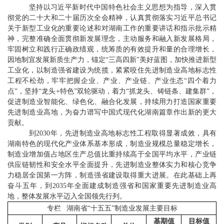
坚持以
习近平新时代中国特色社会主义思想
为指导
，深入贯
彻党的二十大和二十届历次全会精神，认真贯彻落实习近平总书记
关于新型工业化的重要论述和对湖南工作的重要讲话和指示批示精
神，完整准确全面贯彻新发展理念，主动服务和融入新发展格局，
牢固树立和践行正确政绩观，统筹质的有效提升和量的合理增长，
因地制宜发展新质生产力，锚定
“
三高四新
”
美好蓝图，加快推进新型
工业化，以制造强省建设为统揽，紧紧咬住先进制造业高地标志性
工程不松劲，牢牢把握企业、产业、产业链、产业生态
“
四个着力
点
”
，
坚持
“
龙头
+
特色
”
双轮驱动，着力
“
抓龙头、铸链条、建集群
”
，
促进制造业智能化、绿色化、融合化发展，
持续用力打造国家重要
先进制造业高地，
为奋力谱写中国式现代化湖南篇章作出新的更大
贡献。
到
2030
年，先进制造业高地标志性工程取得显著成效，具有
湖南特色的现代化产业体系基本形成，制造业规模总量
稳定
增长
，
制造业增加值占地区生产总值比重持续高于全国平均水平，
产业链
供应链韧性和安全水平全面提升
，先进制造业整体实力和核心竞争
力稳居全国第一方阵，制造强省建设取得重大进展。在此基础上再
奋斗五年，到
2035
年全面建成制造强省和国家重要先进制造业高
地，整体发展水平迈入全国领先行列。
专栏
湖南省
“
十五五
”
制造业发展主要目标
基期值
目标值