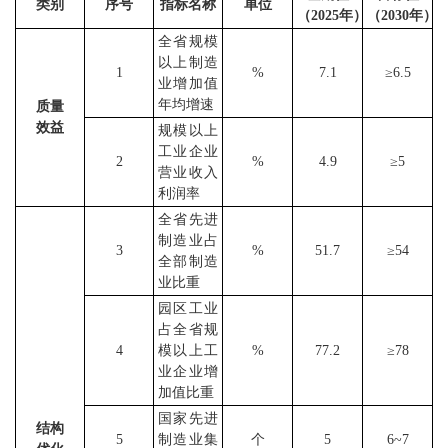
类别
序号
指标名称
单位
（
2025
年
）
（
2030
年
）
全省规模
以上制造
1
%
7.1
≥
6.5
业增加值
年均增速
质量
效益
规模以上
工业企业
2
%
4.9
≥
5
营业收入
利润率
全省先进
制造业占
3
%
51.7
≥
54
全部制造
业比重
园区工业
占全省规
4
模以上工
%
77.2
≥
78
业企业增
加值比重
国家先进
结构
5
制造业集
个
5
6
~
7