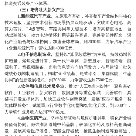
轨道交通装备产业体系
。
（
三
）
培育壮大新兴产业
1.
新能源汽车产业
。
立足现有基础，补齐整车产业结构与核心
技术短板，坚持技术创新与场景拓展双轮驱动，突破固态电池、高
算力芯片、
L4
级智驾、车路协同等关键技术，培育高精度地图、自
动驾驶算法、动力电池循环利用等新兴赛道。完善零部件配套，深
化产业融合与区域协同，加速全球布局。到
2030
年，力争汽车产业
（含新能源汽车）营收达到
4000
亿元。
2.
电子信息制造业
。
坚持以
“
算显芯端融
”
为主线，持续稳增长
扩增量，聚焦先进计算、新一代半导体、新型显示、智能终端、能
源电子、音视频装备、光电信息等方向协同发力，布局建设一批关
键核心领域制造项目，构建
“
企业筑基、链式牵引、集群赋能、生态
协同
”
的创新发展模式。到
2030
年，力争营收
达到
7500
亿元。
3.
软件和信息技术服务业
。
推动
“
人工智能
+
软件
”
，聚焦基础
软件、工业软件、新兴软件、数据服务等重点领域，完善软件工具
链与开发支撑体系，加快工业软件创新突破，发展
“
模型即服务
”“
智
能体即服务
”
，赋能重点行业数字化转型和智能化升级。到
2030
年，
力争软件业务收入达到
2500
亿元。
4.
生物医药产业
。
坚持创新驱动与规模扩张并重，强化产业链
价值链协同。做强湖湘道地中药品牌，鼓励化学药及原料药创新研
发，发展高端医疗装备、智能医疗器械，抢抓生物制造等新赛道，