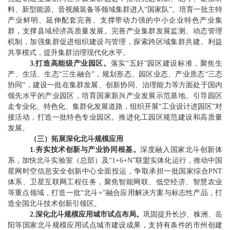
料、新型能源、音视频装备等领域集群进入
“
国家队
”
。培育一批主特
产业鲜明、延伸配套完善、支撑带动力强的中小企业特色产业集
群，支撑县域经济高质量发展。完善产业集群发展监测、动态管理
机制，加强集群促进组织建设与管理，探索跨区域集群共建、利益
共享模式，提升集群治理现代化水平
。
3.
打造高能级产业园区。
落实
“
五好
”
园区建设标准，聚焦生
产、生活、生态
“
三生融合
”
，规划形态、园区业态、产业质态
“
三态
协同
”
，建设一批在集群发展、创新协同、治理
能力
等方面处于国内
领先水平的
产业
园区，培育国家新兴产业发展示范基地。引导园区
走专业化、特色化、集群化发展道路，组织开展
“
工业设计进园区
”
对
接活动，打造一批特色专业园区
。
推进化工园区规范建设和高质量
发展。
（
三
）
拓展深化北斗规模应用
1.
夯实技术创新与产业协同根基。
深度融入国家北斗创新体
系，加快北斗实验室（总部）及
“1+6+N”
联盟实体化运行，推动中国
星网时空信息安全创新中心全面投运，争取承担一批国家综合
PNT
体系、卫星互联网工程任务，聚焦智能网联、低空经济、智慧农业
等重点领域，打造一批
“
北斗
+”
融合应用解决方案与标志性产品，打
造全国北斗技术创新引领区。
2.
深化北斗规模应用城市试点布局。
巩固提升长沙、株洲、岳
阳等国家北斗规模应用试点城市建设成果，支持有条件的市州创建