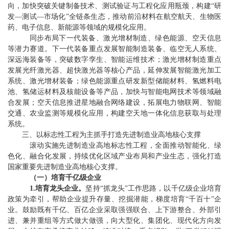
向，加快突破关键制备技术、测试验证与工程化应用瓶颈，构建
“
研
发
—
测试
—
市场化
”
全链条生态，推动
前沿材料
在航空航天、
生物医
药、电子信息
、新能源等领域的规模化应用。
同步
布局下一代装备、激光增材制造、绿色能源、空天信息
等潜力赛道
。
下一代装备重点发展智能制造装备、临空无人系统、
深远海装备等，突破数字孪生、智能运维技术；激光增材制造重点
发展光纤激光器、超快激光器等核心产品，延伸发展智能激光加工
系统、激光增材装备；绿色能源
重点研发
新型储能
材料
、氢燃料电
池、氢储运材料及
核能设备
等产品，
加快
与智能电网技术等领域融
合发展；空天信息推进星地融合网络建设，拓展电力物联网、智能
交通、农业监测等规模化应用，构建空天地一体化信息获取与处理
系统。
三、
以标志性工程为主抓手打造
先进制造业高地核心支撑
滚动实施先进制造业高地标志性工程，全面推动智能化、绿
色化、融合化发展，持续优化区域产业布局和产业生态，强化打造
国家重要先进制造业高地核心支撑。
（
一
）
培育千亿级企业
1.
培育龙头企业。
坚持
“
抓龙头
”
工作思路，以千亿级企业培育
政策为牵引，帮助企业提升存量、挖掘潜能，梯度培育
“
千百十
”
企
业。鼓励既有千亿、百亿企业采取强强联合、上下游整合、外部引
进、兼并重组等方式做大做强，向大型化、集团化、现代化方向发