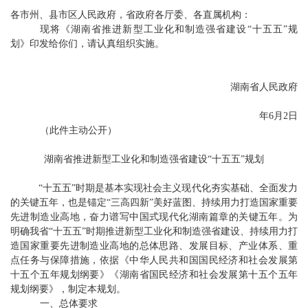
各市州、县市区人民政府，省政府各厅委、各直属机构：
现将《湖南省推进新型工业化和制造强省建设“十五五”规
划》印发给你们，请认真组织实施。
湖南省人民政府
年
6
月
2
日
（此件主动公开）
湖南省推进新型工业化和制造强省建设
“
十五五
”
规划
“
十五五
”
时期是基本实现社会主义现代化夯实基础、全面发力
的关键五年，也是锚定
“
三高四新
”
美好蓝图、持续用力打造国家重要
先进制造业高地
，
奋力谱写中国式现代化湖南篇章的关键五年
。
为
明确我省
“
十五五
”
时期推进新型工业化和制造强省建设、持续用力打
造国家重要先进制造业高地的总体思路、发展目标、产业体系、重
点任务与保障措施
，
依据《中华人民共和国国民经济和社会发展第
十五个五年规划纲要》《湖南省国民经济和社会发展第十五个五年
规划纲要》
，
制
定本规划。
一、总体要求