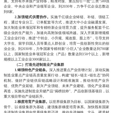
展。支持有序承接产业转移，精准对接、重点招引一批
“
三类
”500
强
企业、中央企业和产业领军企业。到
2030
年，力争千亿企业总数达
到
8
家
。
2.
加强链式供需协作。
实施千亿级企业铸链、补链、强链工
程，通过专业分工、订单配套等方式，推进大中小企业融通发展。
加大
制造业
单项冠军和专精特新企业培育力度，提升服务配套千亿
级企业的生产能力，加速向高附加值领域跨越。深入开展新增规模
工业企业行动，推进
“
个转企、小升规、规改股、股上市
”
，引导支持
大学生、留学归国人员等重点人群创业，培育一批创新性突出的创
业企业。到
2030
年，力争国家专精特新
“
小巨人
”
企业数量达到
700
家
以上，国家制造业单项冠军企业（产品）数量达到
150
个以上，新增
规模
以上
工业企业
3000
家以上。
（
二
）
打造先进制造业产业集群
1.
铸强特色产业链条。
深入推进重点产业倍增计划，滚动实施
制造业重点产业链高质量发展行动，构建
“
链长
+
链主
+
链生态
”
协同
机制。做好产业链供应链战略设计和精准施策，推动传统产业升
链、优势产业延链、新兴产业强链、未来产业建链。强化产业基础
再造，实施先进制造业关键产品
“
揭榜挂帅
”
、产品创新强基项目，以
重大项目带动产业链跃升。
2.
梯度培育产业集群。
以世界级集群为目标、以国家级集群为
骨干、以省级集群为基础，建强集群梯度培育体系。加快既有国家
先进制造业集群向世界级集群
迈进
，推动先进钢铁、北斗、硬质材