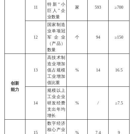
特新
“
小
11
家
593
≥
700
巨人
”
企
业数量
国家制造
业单项冠
12
军企业
个
94
≥
150
（产品）
数量
高技术制
造业增加
13
值占规模
%
14
16.5
工业增加
值比重
创新
能力
规模以上
工业企业
14
研发经费
%
/
≥
7.5
支出年均
增长
数字经济
核心产业
15
%
7.4
9