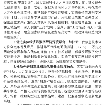
持续实施
“
芙蓉计划
”
，加大高端科技人才与团队引育力度，建立健全
以创新能力、质量、实效、贡献为导向的人才评价体系，强化青年
人才创新创业支持。推动知识产权强链增效，实施高价值发明专利
培育计划，培育更多专利密集型产品。分批建设未来产业先导区，
探索建立未来产业投入增长和风险分担机制。梯度
培育
企业、产品
和区域品牌，深入实施
“
三品
”
战略，定期开展
“
工信名品
·
湘天下
”
宣
传推介活动，建立国家级和省级消费名品方阵，推动湖南制造向湖
南创造跃升
。
2.
促进实体经济和数字经济深度融合
。加快新一代信息技术全
方位全链条普及应用，推进第五代移动通信演进（
5G–A
）、万兆光
网建设发展和第六代移动通信（
6G
）技术创新，积极发展数字化供
应链新业态，推动制造业数智化转型。实施工业互联网创新发展工
程，拓展智能辅助设计、虚拟仿真、故障预警等应用场景。
3.
推动先进制造业和现代服务业深度融合。
落实
“
两业融合共
进
”
行动，大力发展工业设计、软件和信息服务、金融服务、科技服
务、检验检测认证等生产性服务业，推动生产性服务业向专业化和
价值链高端延伸。发展
“
制造
+”
融合业态，赋能文旅体验、消费节
庆、户外运动等领域高质量发展，推动服务型制造创新发展，加快
共享制造、个性化定制等典型模式升级，探索模型驱动研发等新模
式，培育一批服务型制造领军品牌，建设一批服务型制造创新发展
高地。