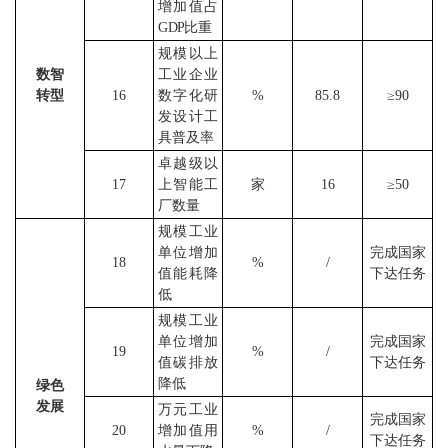
增加值占
GDP
比重
规模以上
数智
工业企业
转型
16
数字化研
%
85.8
≥
90
发设计工
具普及率
卓越级以
17
上智能工
家
16
≥
50
厂数量
规模工业
单位增加
完成国家
18
%
/
值能耗降
下达任务
低
规模工业
单位增加
完成国家
19
%
/
值碳排放
下达任务
降低
绿色
发展
万元工业
完成国家
20
增加值用
%
/
下达任务