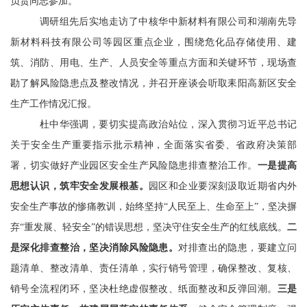
负责同志参加。
调研组先后实地走访了中核华中新材料有限公司和
湖南先导
新材料科技有限公司
等园区重点企业
，围绕危化品存储使用、建
筑、消防、用电、生产、人员安全等重点方面和关键环节，现场查
勘了解风险隐患点及整改情况，并召开座谈会听取耒阳高新区安全
生产工作情况汇报。
杜中华强调，要切实提高政治站位，深入贯彻习近平总书记
关于安全生产重要指示批示精神，
全面
落实省委、省政府决策部
署
，切实做好产业园区安全生产风险隐患排查整治工作。
一是
提高
思想认识
，
筑牢安全发展根基
。
园区和企业要深刻汲取近期省内
外
安全生产事故的惨痛教训
，始终坚持“人民至上、生命至上”，坚决摒
弃“重发展、轻安全”的错误思想，坚决守住安全生产的红线底线
。
二
是深化排查整治，坚决消除风险隐患。
对排查出的隐患，
要
建立问
题清单、整改清单、责任清单，实行销号管理，确保整改、复核、
销号全流程闭环，坚决杜绝虚假整改、纸面整改
和
反弹回潮。
三是