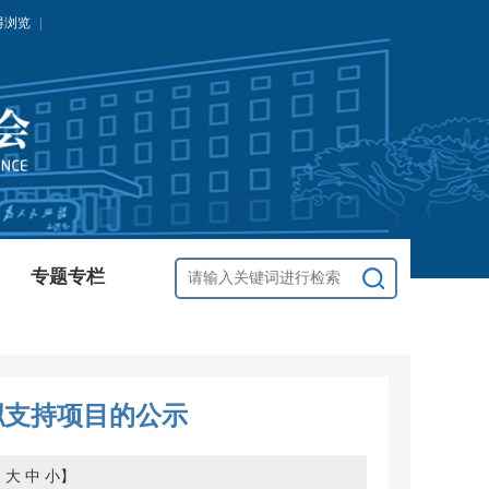
碍浏览
|
专题专栏
拟支持项目的公示
：
大
中
小
】