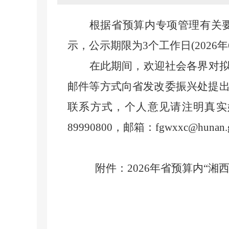
根据
省预算内专项管理有关
示
，
公示期限为3个工作日(202
6
年
在此期间，欢迎社会各界对
邮件等方式向省发改委
振兴
处提
联系方式，个人意见请注明真实
89990800
，
邮箱：
fgwxxc@hunan.
附件：202
6
年省预算内“湘