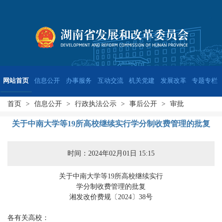
网站首页
信息公开
办事服务
互动交流
机关党建
发展改革
专题专栏
首页
>
信息公开
>
行政执法公示
>
事后公开
>
审批
关于中南大学等19所高校继续实行学分制收费管理的批复
时间：2024年02月01日 15:15
关于中南大学等
19
所高校继续实行
学分制收费管理的批复
湘发改
价费规
〔
202
4
〕
38
号
各有关高校：