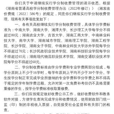
你们关于申请继续实行学分制收费管理的请示收悉。根据
《湖南省普通高校学分制收费管理办法（
2022
年修订）》（湘发改
价费规〔
2022
〕
586
号）的规定，同意你们继续实行学分制收费管
理。现将有关事项批复如下：
一、各有关高校继续实行学分制收费管理，具体学分学费标
准为：中南大学、湖南大学、湘潭大学、长沙理工大学每学分不得
超过
80
元；湖南农业大学、吉首大学、湖南
工商大学
、中南林业科
技大学、南华大学、湖南城市学院、湖南理工学院、湖南工程学
院
、
长沙学院、湖南女子学院、中南林业科技大学涉外学院每学分
不得超过
70
元；长沙民政职业技术学院、湖南科技职业学院每学分
不得超过
65
元；湖南现代物流职业技术学院、湖南交通职业技术学
院每学分不得超过
60
元。
二、学分制收费标准由学分学费和专业学费两部分组成，每
学分原则上不少于
16
学时，每学年原则上平均不少于
30
个学分。学
生按学分制正常完成学业所缴纳的专业学费和学分学费之和不得高
于规定的学年制学费总额。允许对第一次免费补考但仍不及格需要
重修的学生，按学分学费标准收取重修费。
三、你们应按规定做好收费公示工作，做好收费软件和教务
软件对接，方便学生查询完成学分和收费情况，使用财政部门统一
监（印）制的非税收入票据，自觉接受社会监督和有关部门的检
查
。