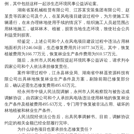
例，其中包括这样一起涉生态环境民事公益诉讼案。
湖南省某机械租赁有限公司、江苏某安装集团有限公司、赵
某贵等四家公司及个人，在某风电项目建设过程中，为方便施工车
辆通行，在未办理林地使用手续的情况下，组织施工人员超范围占
用林地施工，破坏林木、植被，损害当地生态环境，致使社会公共
利益受到损害。
经鉴定，上述公司和个人在风电项目建设过程中违法占用林
地面积共计246.04亩，生态修复费用共计1077.34万元。其中，恢复
植被费用为166.77万元，恢复林业生产条件费用为910.57万元。
随后，永州市人民检察院提起环境民事公益诉讼，请求判令
四家公司和个人依法承担修复责任。
案件审理过程中，江永县林业局、湖南省中林遥资源科技有
限公司出具林地恢复林业生产条件及方案，剔除前期已修复部分
后，确认还需生态修复费用495.63万元。
经永州市中级人民法院调解，永州市人民检察院与被告达成
调解协议，由四家公司和个人承担风电场违法使用林地的恢复林业
生产条件及植被费用495.63万元，专门用于恢复被非法占用、破坏的
林地植被和林业生产条件。
人民法院经依法公告后，出具民事调解书。目前，调解协议
约定的相关金额已经全部履行完毕。
为什么绿色项目也要承担生态修复责任？