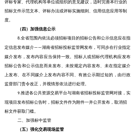
评标专家、代理机构等
单位或组织的
意见建议
，
适时完善本行业的
招标文件示范文本、
评标办法
或评标实施细则、
信用
信息
应用等制
度
。
（四）加强信息公示
全省范围内依法必须招标项目的招标公告和公示信息应在指
8
.
定信息发布媒介
湖南省招标投标监管网
发布
，
可同步在行业指定
——
媒介发布
，
发布内容应当保持一致
。
招标人
或招标代理机构
应发布
招标公告和公示信息而未发布、未按规定内容发布、未在指定媒介
上发布、在不同媒介上发布内容不同、有效公示期过短
的
，
由行政
监督部门责令改正，并视情形依法进行处
理
。
推进
各
公共资源交易平台与湖南省招标投标监管网对接
，
实
9
.
现
项目发布招标公告时
，
招标文件作为附件一并公开发布，取消招
标文件获取门槛
。
二、加强标中监管
（五）强化交易现场监管