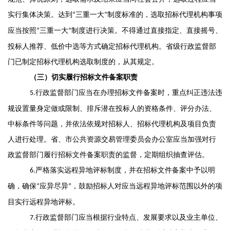
实行集体决策。
达到
三重一大
制度标准的
，
选取招标代理机构事项
“
”
应当按照
三重一大
制度进行决策
。
不得通过直接指定、直接摇号、
“
”
投标人
推荐
、低价中选等方式确定招标代理机构
。
省级行政监督部
门已制定招标代理机构选取制度的
，
从其规定。
（三）切实履行招标文件备案职责
行政监督部门
应当在办理
招标文件备案
时
，
重点纠正违法
违
5
.
规
设置量身定做或
限制、
排斥潜在投标人的资格条件、评分办法、
中标条件等问题
，
并依法依规对招标人、招标代理机构及项目负责
人进行处理。
省、市公共资源交易管理委员会办公室
应当加强对行
政监督部门履行招标文件备案职责的监督
，
定期组织抽查评估
。
严格落实
远程异地评标制度
，
并
在招标文件备案中予以明
6
.
确
，
确保
应异尽异
，
鼓励
招标人
对
应当远程异地评标范围以外的
项
“
”
目
实行
远程异地评标
。
行政监督部
门
应当
根据
行业特点、发展要求以及
业主单位、
7.