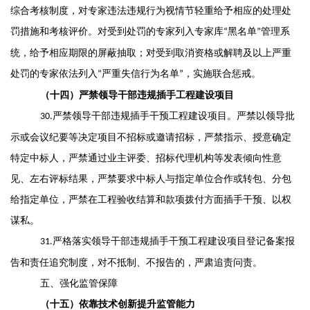
综合考核
制度
，
对专家违法违规行为视
情节轻重给予
相应的处理
处
罚
措施和考核评价
。
对受到处罚的专家列入专家库
黑名单
管理系
“
”
统
，
给予相应期限的屏蔽抽取；对受到取消资格或解聘及以上严重
处罚的专家依法列入
严重失信行为名单
，
实施联合惩戒。
“
”
（十
四
）严禁领导干部违规插手工程建设项目
严禁领导干部违规插手干预工程建设项目
。
严禁以领导
批
30
.
示
或会议纪要等决定项目不招标
或
邀请招标
，
严禁
指示、授意确定
特定中标人
，
严禁
通过业主评委、招标代理机构等发表倾向性意
见、左右评标结果
，
严禁
要求中标人与指定单位合作或转包、分包
给指定单位
，
严禁
在工程验收结算和款项拨付方面插手干预、以权
谋私
。
严格落实领导干部违规插手干预工程建设项目登记备案报
31
.
告和责任追究制度
，
对不抵制、不报告的，严肃追责问责
。
五
、强化监管保障
（十
五
）依靠技术创新提升监管能力