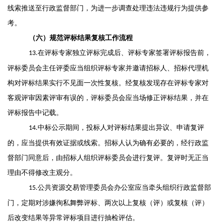
线索推送至行政监督部门
，
为进一步调查处理违法违规行为提供参
考。
（六）规范评标结果复核工作流程
在评标专家独立评标完成后、评标专家签署评标报告前
，
13
.
评标委员会主任评委应当组织评标专家并邀请招标人、招标代理机
构对评标结果实行不见面
一次性
复核
。
经复核发现存在评标
专家
对
客观评审因素
评审
有误的
，
评标委员会应当场修正评标结果，并在
评标报告中记载
。
中标公示期间
，
投标人对评标结果提出异议
、
申请复评
14
.
的
，
应当提供有效证据或线索。招标人认为确有必要的
，
经行政监
督部门同意后，由招标人组织评标委员会进行复评
。
复评时
无正当
理由
不得修改主观分
。
公共资源交易管理委员会办公室
应
当牵头组织行政
监督
部
1
5
.
门
，
定期对涉嫌徇私舞弊评标、
两次以上
复核（评）或复核（评）
后改变结果等异常评标项目进行抽检评估
。