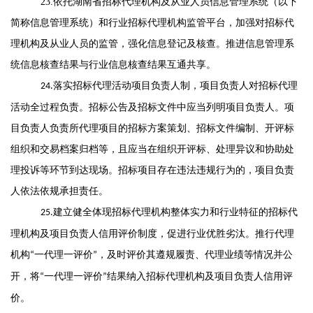
23.
依托湖南省招标代理机构及从业人员信息管理系统（以下
简称信息管理系统）和行业招标代理机构监管平台
，
加强对招标代
理机构及从业人员的监管，强化信息登记及核查
。
推进信息管理系
统信息核查结果与行业信息核查结果互通共享。
落实招标
代理
活动项目负责人制
，
项目负责人对
招标代理
24
.
活动全过程负责
。
招标公告及招标文件中应
当
列明项目负责人
。
项
目负责人负责所代理项目
的
招标方案策划、招标文件编制、开评标
组织和交易档案归档等
，
且
应
当
在组织开评标、处理异议和协助处
理投诉等环节到达现场
。
招标项目
存在违法违规行为的
，
项目负责
人
依法依规
承担责任
。
建立健全体现招标代理机构整体实力和行业特征的
招标代
25.
理机构
及项目负责人
信用评价
制度
，
促进行业优胜劣汰
。
推行代理
机构
一代理一评价
，
及时评价其遵规履责、代理业绩等情况并公
“
”
开，将
一代理一评价
结果纳入招标代理机构及项目负责人信用评
“
”
价
。