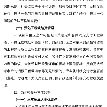
识别系统、社会监督等手段和渠道
，
加强项目履约监管，及时发现
转包、违法分包问题线索
并进行调查核实
，
对存在转包、违法分包
问题的
依法严格追究责任
。
（十）强化工程款结算管理
20.
项目单位应当
严格按
照
有关规定和合同约定支付工程款
项
，
不得无故拖延和违规卡扣。财政部门
应当
对
纳入财政预算管理
的
工程建设项目工程款结算严格审核把关
，
发现应招未招、异常变
更工程款支付对象或支付方式
、另行订立背离招标文件合同实质性
内容的协议、未按经财评投资评审的招标上限值招标、擅自更改经
评审后的招标工程量清单
等
问题线索
的
，
应当
及时移交行政监督部
门
查处
。
需追究有关人员责任的
，
由行政监督部门移交
有权
机关处
理
。
四、强化招投标主体监管
（十
一
）压实招标人主体责任
招标人
应当严格落实
我省湖南省工程建设项目招标人负面