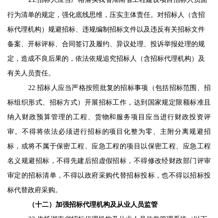
21
.
行为清单
的规定
，
强化底线思维，压实主体责任
。
对招标人（含招
标代理机构）规避招标、违规编制招标文件以及违反有关招标文件
备案、开标评标、合同签订及履约、异议处理、投诉举报处理的规
定，造成不良后果的
，
依法依规追究招标人（含招标代理机构）及
有关人员责任。
22.
招标人
应当
严格按照批复的招标事项（包括招标范围、招
标组织形式、招标方式）开展招标工作
，
达到国家规定限额标准且
纳入财政预算管理的工程、货物和服务项目应当进行财政投资评
审
。
不得将依法必须进行招标的项目化整为零、主附分离规避招
标
，
或将不属于保密工程、应急工程的项目以保密工程、应急工程
名义规避招标，不得先建后招虚假招标
，
不得修改经财政部门评审
审定的招标清单
，
不得以政府采购代替招标投标
，
也不得以招标投
标代替政府采购。
（十
二
）加强招标代理机构及从业人员监管