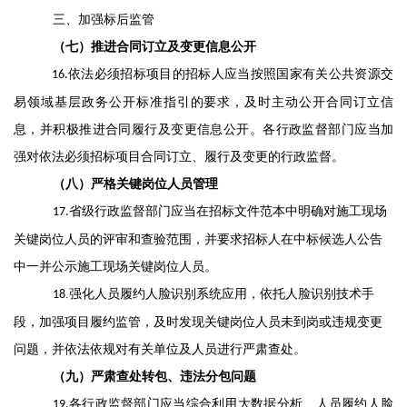
三、加强标后监管
（七）推进合同订立及变更信息公开
依法必须招标项目的招标人应当按照
国家有关公共资源交
16.
易领域基层政务公开标准指引的
要求
，
及时主动公开合同订立信
息，并积极推进合同履行及变更信息公开
。
各行政监督部门应当加
强对依法必须招标项目合同订立、履行及变更的行政监督。
（八）严格关键岗位人员管理
省级行政监督部门
应当
在招标文件范本中
明确对施工现场
17
.
关键岗位人员的评审和查验范围
，
并要求招标人在中标候选人公告
中一并公示施工现场关键岗位人员。
.
强化人员履约人脸识别系统
应用
，
依托人脸识别技术手
18
段，加强项目履约监管
，
及时发现关键岗位人员未到岗或违规变更
问题，
并依法依规
对有关单位及人员进行
严肃查处
。
（九）严肃查处转包、违法分包问题
各行政监督部门应当综合利用大数据分析、人员履约人脸
19
.