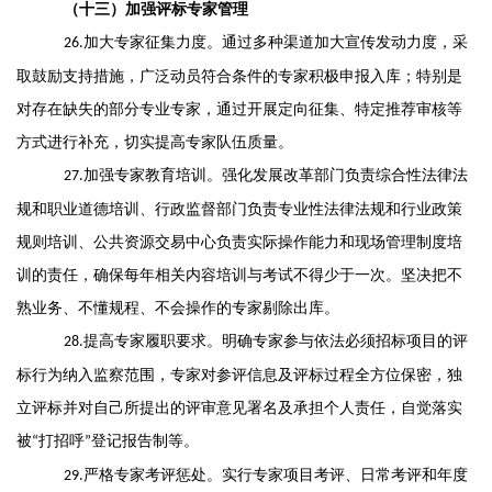
（十
三
）加强评标专家管理
加大专家征集力度
。
通过多
种
渠道加大宣传发动力度
，
采
26
.
取鼓励支持措施
，
广泛动员
符合条件
的专家积极
申报
入库
；
特别是
对存在缺失的部分专业
专家
，
通过开展定向征集、特定推荐审核等
方式进行补充，切实提高专家队伍质量
。
加
强专家教育
培训
。
强化
发展改革
部门
负责综合性法律法
27
.
规
和
职业道德
培训、
行政
监督
部门负责专业性法律法规和行业政策
规则
培训、
公共资源交易中心负责实际操作能力和现场管理制度
培
训的责任
，
确保
每年
相关内容
培训与考试不
得
少于一次
。
坚决把不
熟业务、不懂规程、不会操作的专家剔除出库
。
提高专家履职要求
。
明确专家参与依法必须招标项目的评
28.
标行为
纳入监察范围
，
专家对参评信息及评标过程
全方位
保密
，
独
立评标并对自己所提出的评审意见署名及承担个人责任
，
自觉落实
被
打招呼
登记报告制等
。
“
”
严格
专家考评惩处
。
实行专家项目考评、日常
考评
和年度
29.