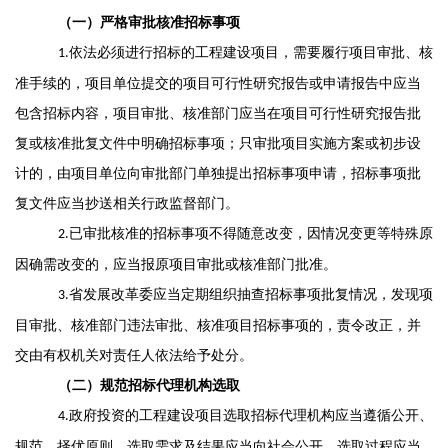
（一）严格审批核准招标事项
依法必须进行招标的
工程建设
项目
，
需要履行项目审批、核
1.
准手续的
，
项目单位提交的项目可行性研究报告或申请报告中应当
包含招标内容，
项目审批、核准部门应
当
在项目可行性研究报告批
复或核准批复文件中明确招标事项
；
只审批项目实施方案或初步设
计的，由项目单位向审批部门单独提出
招标事项申请
，
招标事项批
复文件应当抄送相关行政监督部门。
已审批核准的招标事项不得随意改变
，
因情况变更等特殊原
2.
因确需改变的
，
应当
报原项目审批或核准部门批准
。
省发展改革委
应当
定期组织抽查招标事项批复
情况
，
发现项
3
.
目审批
、
核准部门违法审批、核准项目招标事项的
，
责令改正
，
并
交由有权机关对
责任人
依法给予处分
。
（二）规范招标代理机构选取
政府投资的工程建设项目选取招标代理机构应当遵循公开、
4
.
规范、择优原则
，
选取需求及结果应当
向社会
公开
，
选取过程应当