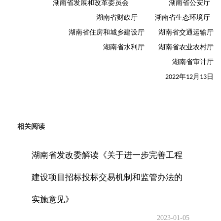
湖南省
发展
和
改革委
员会
湖南省
公安
厅
湖南省财政厅
湖南省生态环境厅
湖南省
住房和城乡建设
厅
湖南省
交通运输
厅
湖南省
水利
厅
湖南省
农业农村
厅
湖南省
审计
厅
年
月
日
2022
12
13
相关阅读
湖南省发改委解读《关于进一步完善工程
建设项目招标投标交易机制和监管办法的
实施意见》
2023-01-05