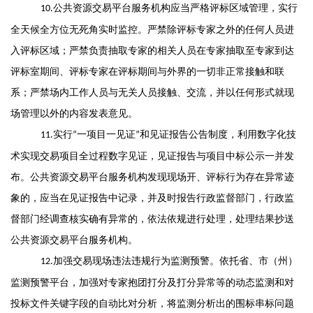
公
共资源交易平台服务机构
应当
严格评标区域管理
，
实行
10
.
全天候全方位无死角实时监控
。
严禁除
评标专家
之外的任何人员进
入
评标区域
；
严禁负责抽取专家的
相关
人员在专家抽取至专家到达
评标室期间、评标专家在评标期间与外界的一切非正常接触和联
系
；
严禁
场内工作人员与无关人员接触、交流
，
并
以任何形式就现
场管理
以
外的内容发表意见
。
实行
一项目一见证
和见证报告公告制度
，
利用数字化技
1
1
.
“
”
术实现交易项目全过程数字见证
，
见证报告与项目中标公示一并
发
布
。
公共资源交易平台服务机构发
现现场开、评标行为存在异常迹
象的
，
应当在见证报告中记录
，
并及时报告
行政监督部门
，
行政监
督部门经
调查核实
确有异常的
，
依法依规进行处
理
，
处
理
结果抄送
公共资源交易平台服务机构
。
加强交易现场违法违规行为监测预警
。
依托省、市（州
）
12
.
监测预警平台
，
加强对专家抱团打分及打分异常等的动态监测和
对
投标文件关键字段
的
自动比对
分析
，
将
监测分析出的
围标串标问题