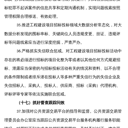
标犯罪不起诉案件的信息共享和定期沟通机制
，
实现问题线索按照
管理权限合理移送、有效处理。
推进工程建设项目招标投标领域大数据分析常态化
，
对大
35
.
数据分析发现的围标串标、关键岗位人员
违规
变更、挂证、违规评
标等问题线索
应当
进行深度挖掘
，
严查严办。
严格抓实失信联合惩戒
。
对工程建设项目招标投标活动中
36
.
存在
的
将必须进行招标的项目化整为零或者以其他任何方式规避招
标、泄露应当保密的与招标投标活动有关的情况和资料、以不合理
的条件限制或者排斥潜在投标人等
多
种严重失信行为
的
失信企业及
失信招标人、采购人、投标人、供应商、招标（采购）代理机构、
评标评审专家等依法
实施联合惩戒
。
（十
七
）抓好督查跟踪问效
加强对公共资源交易平台
的指导和监督
。
公共资源交易管
37
.
理委员会办公室
应当跟踪
公共资源交易平台服务机构履行服务职能