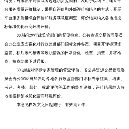
情况
，
对履职不到位或者超越职责范围的，及时予以纠正
。
建立平
台服务质量评价机制，采用自评价和外部评价相结合的方式
，
开展
平台服务质量综合评价和服务满意度调查
，
评价结果纳入各地
招投
标领域
优化营商环境评价
。
强化
对行政监管部门
的督促检查
。
公共资源交易管理委员
38
.
会办公室
应当
强化对行政监督部门招标文件备案、项目开评标现场
监管、标后履约稽查等履职情况的日常督促、检查、抽查
，
并将检
查、抽查结果
予以通报
。
39
.
加强对评标专家管理的督查评价
。
省
公共资源交易管理委
员会办公室
应当加强对各地各行政监督部门评标专家征集、培训、
考评、考核、惩处、
标后评估
等工作的督查评价
，
评价结果纳入各
地招投标领域优化营商环境评价。
本意见自
发文之日
起施行
，
有效期
五年
。