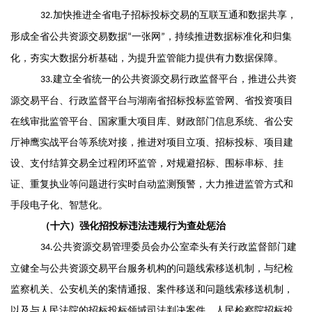
加快推进全省电子招标投标交易的互联互通和数据共享
，
32
.
形成全省公共资源交易数据
一张网
，
持续推进
数据
标准化和归集
“
”
化
，
夯实大数据分析基础
，
为提升监管能力提供有力数据保障。
建立全省统一的公共资源交易行政监督平台
，
推进公共资
33
.
源交易平台、行政监督平台与湖南省招标投标监管网、省投资项目
在线审批监管平台、国家重大项目库、财政部门信息系统
、省公安
厅神鹰实战平台
等系统对接
，
推进对项目立项、招标投标、项目建
设、支付结算交易全过程闭环监管，对规避招标、围标串标、挂
证、重复执业等问题
进行实时
自动监测预警
，
大力推进监管方式和
手段电子化、智慧化。
（十
六
）强化招投标违法违规行为查处惩治
公共资源交易管理委员会办公室
牵头有关
行政监督部门建
34
.
立健全与公共资源交易平台服务机构的问题线索移送机制
，
与纪检
监察机关、公安机关的案情通报、案件移送和问题线索移送机制，
以及与人民法院的招标投标领域司法判决案件、人民检察院招标投